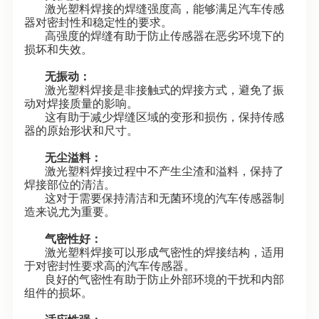
激光塑料焊接的焊缝强度高，能够满足汽车传感
器对密封性和稳定性的要求。
高强度的焊缝有助于防止传感器在恶劣环境下的
损坏和失效。
无振动：
激光塑料焊接是非接触式的焊接方式，避免了振
动对焊接质量的影响。
这有助于减少焊缝区域的变形和损伤，保持传感
器的原始形状和尺寸。
无尘溢料：
激光塑料焊接过程中不产生尘渣和溢料，保持了
焊接部位的清洁。
这对于需要保持清洁和无菌环境的汽车传感器制
造来说尤为重要。
气密性好：
激光塑料焊接可以形成气密性的焊接结构，适用
于对密封性要求高的汽车传感器。
良好的气密性有助于防止外部环境的干扰和内部
组件的损坏。