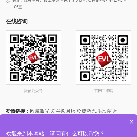
地址：江苏省苏州市工业园区凤里街345号东沙湖基金小镇2座C区
106室
在线咨询
微信公众号
官网二维码
友情链接：
欧威激光.爱采购网店
欧威激光.供应商店
欧威激光.中国制造网店
欧威激光.智能制造网店
×
欧威激光店-塑料机械网
欢迎来到本网站，请问有什么可以帮您？