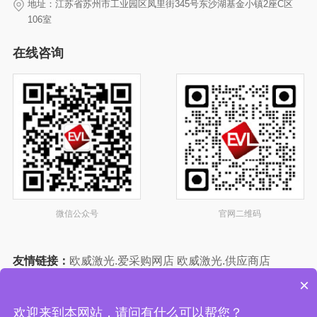
地址：江苏省苏州市工业园区凤里街345号东沙湖基金小镇2座C区
106室
在线咨询
微信公众号
官网二维码
友情链接：
欧威激光.爱采购网店
欧威激光.供应商店
欧威激光.中国制造网店
欧威激光.智能制造网店
×
欧威激光店-塑料机械网
欢迎来到本网站，请问有什么可以帮您？