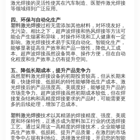
激光焊接的灵活性使其在汽车制造、医塑件激光焊接
等领域得到广泛应用。
四、环保与自动化生产
塑料激光焊接
过程无需添加其他材料，对环境友好，
无污染。相比之下，超声波焊接和热风焊接等方法可
能会产生烟雾和异味，对操作环境和工人健康有一定
影响。激光焊接技术易于实现自动化、智能化生产，
能够显著提高生产效率和产品一致性，降低人工成
本。超声波焊接虽然设备简单、操作方便，但在自动
化程度和生产效率上仍有提升空间。
五、降低长期成本，提升产品竞争力
虽然塑料激光焊接设备的初期投资较高，但从长期来
看，快捷焊接、低损耗的特性能够降低生产成本。激
光焊接后的产品强度高、美观度好，能够提升产品的
市场竞争力。超声波焊接虽然初期成本较低，但在焊
接复杂结构和高精度焊接要求的产品时，可能需要更
多的后续处理，增加了总成本。
塑料激光焊接
技术以其精湛的焊接精度、强度、美观
度和环保特性，正逐步成为塑料加工行业的优选焊接
工艺。通过采用这一高精度的焊接技术，企业能够提
高生产效率、低损耗、提升产品质量，在激烈的市场
竞争中占据有利地位。选择激光焊接，开启您的智能