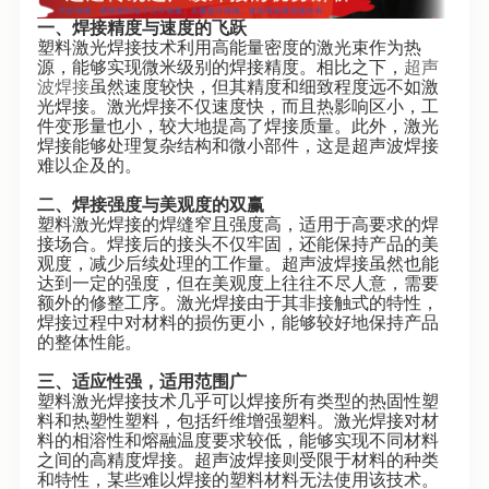
一、焊接精度与速度的飞跃
塑料激光焊接技术利用高能量密度的激光束作为热
源，能够实现微米级别的焊接精度。相比之下，
超声
波焊接
虽然速度较快，但其精度和细致程度远不如激
光焊接。激光焊接不仅速度快，而且热影响区小，工
件变形量也小，较大地提高了焊接质量。此外，激光
焊接能够处理复杂结构和微小部件，这是超声波焊接
难以企及的。
二、焊接强度与美观度的双赢
塑料激光焊接的焊缝窄且强度高，适用于高要求的焊
接场合。焊接后的接头不仅牢固，还能保持产品的美
观度，减少后续处理的工作量。超声波焊接虽然也能
达到一定的强度，但在美观度上往往不尽人意，需要
额外的修整工序。激光焊接由于其非接触式的特性，
焊接过程中对材料的损伤更小，能够较好地保持产品
的整体性能。
三、适应性强，适用范围广
塑料激光焊接技术几乎可以焊接所有类型的热固性塑
料和热塑性塑料，包括纤维增强塑料。激光焊接对材
料的相溶性和熔融温度要求较低，能够实现不同材料
之间的高精度焊接。超声波焊接则受限于材料的种类
和特性，某些难以焊接的塑料材料无法使用该技术。