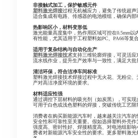
非接触式加工，保护敏感元件
塑料激光焊接
过程无机械应力，避免了传统超声
适合集成有电路、传感器的电池模组，确保内部
热影响区小，材料变形低
激光能量高度集中，热作用区域可控在0.5mm
有性能，尤其适用于工程塑料如PC、PA66等复
适用于复杂结构与自动化生产
塑料激光焊接技术
支持三维轮廓焊接，可灵活应
流水线作业，提升生产效率与一致性，满足大批
清洁环保，符合洁净车间标准
塑料激光焊接技术焊接过程中
无火花、无粉尘、
产对高洁净度环境的要求。
材料适应性强
通过调控下层材料的吸光剂（如炭黑），可实现多种
可用于白色或浅色塑料的焊接，突破传统工艺限
消费者在购买新能源汽车时，越来越关注汽车的
安全性和可靠性至关重要。假如选择塑料外壳作
强度高、密封性好、焊接精度高、对电池组影响
费者对新能源汽车安全性的要求。更多塑料激光