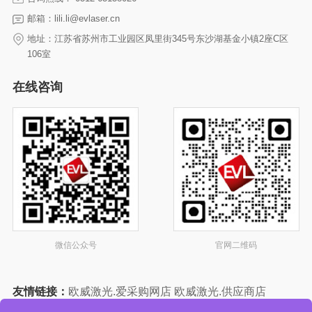
邮箱：lili.li@evlaser.cn
地址：江苏省苏州市工业园区凤里街345号东沙湖基金小镇2座C区
106室
在线咨询
微信公众号
官网二维码
友情链接：
欧威激光.爱采购网店
欧威激光.供应商店
欧威激光.中国制造网店
欧威激光.智能制造网店